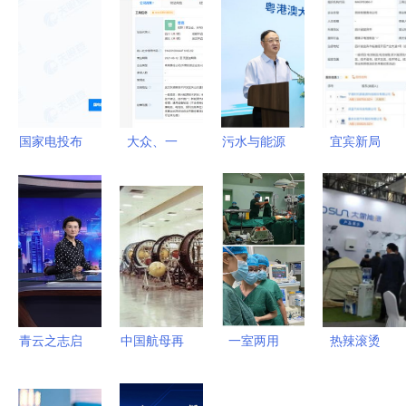
国家电投布
大众、一
污水与能源
宜宾新局
局重庆奉节
汽、江淮等
北师大-安
宁德时代联
注册资本
联手，武汉
捷伦联合实
手长安汽
1000万成
开迈斯新能
验室的双重
车，共筑动
立新能源公
源科技公司
使命
力电池创新
司，聚焦新
成立聚焦新
高地
兴技术研发
兴能源技术
研发
青云之志启
中国航母再
一室两用
热辣滚烫
氢程——迟
传猛料，跨
食管超声技
济南光伏展
媛携江西新
越式革命技
术在县级医
揭示四大新