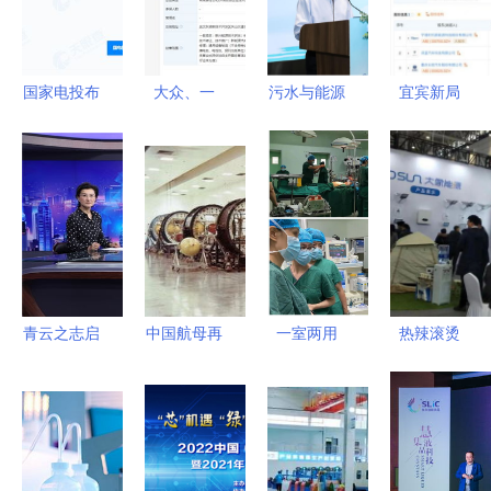
国家电投布
大众、一
污水与能源
宜宾新局
局重庆奉节
汽、江淮等
北师大-安
宁德时代联
注册资本
联手，武汉
捷伦联合实
手长安汽
1000万成
开迈斯新能
验室的双重
车，共筑动
立新能源公
源科技公司
使命
力电池创新
司，聚焦新
成立聚焦新
高地
兴技术研发
兴能源技术
研发
青云之志启
中国航母再
一室两用
热辣滚烫
氢程——迟
传猛料，跨
食管超声技
济南光伏展
媛携江西新
越式革命技
术在县级医
揭示四大新
节铸就新兴
术引领全
院的落地启
兴能源技术
能源科技高
球，仅中美
示
趋势