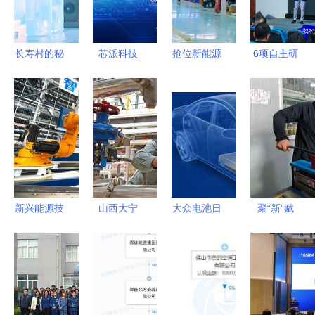
地
掌握新兴能
源研发
长寿村的秘
芯派科技
抢位新能源
6项自主研
密 探索硒
领域，固达
发显示技术
泰克与外源
电缆集团光
发布 江苏
活性硒的潜
伏电缆市场
常熟引领新
在关联
份额持续攀
兴能源技术
升
研发新浪潮
新兴能源技
山西大宁
大众电池日
聚“新”赋
术的崛起
清洁能源点
战略布局兑
能，培育发
“机器人”浪
亮绿色发展
现，宁德时
展新质生产
潮下，我们
引擎
代短期承压
力的“尖兵”
能约吗？
但绝非利空