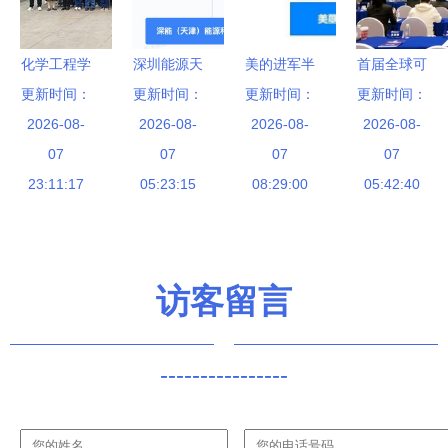
化学工程学
深圳能源天
美的进军半
首届全球可
院组织学生
更新时间：
津成立新公
更新时间：
更新时间：
导体 2亿注
持续创新发
更新时间：
开展企业参
2026-08-
司，深耕新
2026-08-
资背后的新
2026-08-
展论坛圆满
2026-08-
观实践系列
07
兴能源技术
07
能源与智造
07
落幕，携手
07
活动-走进
23:11:17
研发领域
05:23:15
升级战略
08:29:00
绘就可持续
05:42:40
山东默夙投
创新蓝图
资集团 新
兴能源技术
访客留言
研发
----------------