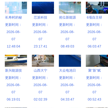
长寿村的秘
芯派科技
抢位新能源
6项自主研
更新时间：
密 探索硒
更新时间：
领域，固达
更新时间：
发显示技术
更新时间：
泰克与外源
2026-08-
2026-08-
电缆集团光
2026-08-
发布 江苏
2026-08-
活性硒的潜
07
07
伏电缆市场
07
常熟引领新
07
12:48:04
在关联
23:17:41
份额持续攀
08:49:03
兴能源技术
06:03:47
升
研发新浪潮
新兴能源技
山西大宁
大众电池日
聚“新”赋
更新时间：
术的崛起
清洁能源点
更新时间：
战略布局兑
更新时间：
能，培育发
更新时间：
“机器人”浪
2026-08-
亮绿色发展
2026-08-
现，宁德时
2026-08-
展新质生产
2026-08-
潮下，我们
07
引擎
07
代短期承压
07
力的“尖兵”
07
能约吗？
06:19:01
02:02:39
但绝非利空
04:33:47
00:52:43