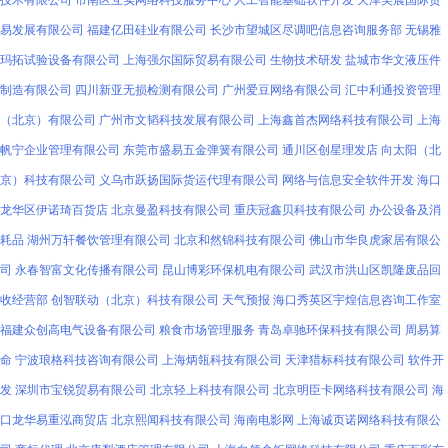
技术有限公司
市南区互实网络科技服务中心
人工智能基础软件开发
天津美晨国际贸
易发展有限公司
福建亿田硅业有限公司
长沙市望城区尽调吧信息咨询服务部
无锡雅
玛拓试验设备有限公司
上海强尔国际贸易有限公司
生物技术研发
盐城市华文液压件
制造有限公司
四川新亚无损检测有限公司
广州爱豆网络有限公司
汇中利通投资管理
（北京）有限公司
广州市文韬科技发展有限公司
上海鑫首杰网络科技有限公司
上海
帆宁企业管理有限公司
东莞市盛易五金弹簧有限公司
通川区创星理发店
向太阳（北
京）科技有限公司
义乌市跃扬国际货运代理有限公司
网络与信息安全软件开发
海口
龙华区伊诺琦百货店
北京曼盈科技有限公司
重庆冠鑫贝科技有限公司
办公设备及消
耗品
湖州万轩餐饮管理有限公司
北京和然锦科技有限公司
佛山市华良虎家居有限公
司
永春智富文化传播有限公司
昆山博彩环保机电有限公司
武汉市洪山区凯隆废品回
收经营部
创智联动（北京）科技有限公司
天气预报
海口秀英区宇煌信息咨询工作室
福建众创高电气设备有限公司
粮食市场管理服务
青岛卓驰环保科技有限公司
周易算
命
宁波琅格科技咨询有限公司
上海炳瓴科技有限公司
天津猎标科技有限公司
软件开
发
深圳市宝锐贸易有限公司
北京轻上科技有限公司
北京明臣卡网络科技有限公司
海
口龙华易重泓商贸店
北京熙闻科技有限公司
海南电影网
上海诚页诺网络科技有限公