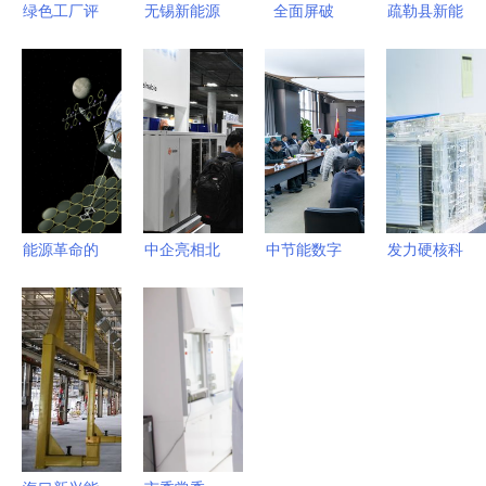
绿色工厂评
无锡新能源
全面屏破
疏勒县新能
价与新兴能
之光 进博
局，一体化
源产品闪耀
源技术研发
会引领新兴
立足 大恒
喀交会 20
双轮驱动制
能源技术研
能源以新兴
余款创新成
造业低碳转
发新浪潮
技术研发为
果引领新兴
型
引擎的经营
能源技术研
智慧
发潮流
能源革命的
中企亮相北
中节能数字
发力硬核科
前沿 17项
美最大清洁
科技公司战
技，打
将重塑世界
能源展 新
略升级，正
造“芯”引擎
的新兴能源
能源技术研
式更名
微导纳米在
技术
发引领全球
为“新兴能
新兴产业与
绿色转型新
源技术研
能源技术领
浪潮
发”
域取得新突
破