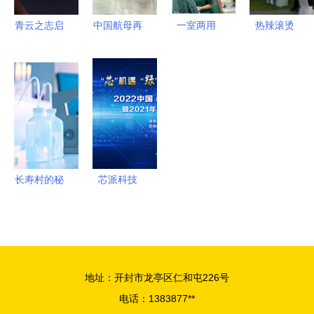
研发
青云之志启
中国航母再
一室两用
热辣滚烫
氢程——迟
传猛料，跨
食管超声技
济南光伏展
媛携江西新
越式革命技
术在县级医
揭示四大新
节铸就新兴
术引领全
院的落地启
兴能源技术
能源科技高
球，仅中美
示
趋势
地
掌握新兴能
源研发
长寿村的秘
芯派科技
密 探索硒
泰克与外源
活性硒的潜
在关联
地址：开封市龙亭区仁和屯226号
电话：1383877**