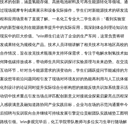
技术的创新，涵盖氢能存储、高效电池材料及可再生能源转化等领域。通
过现场观摩专利成果展示和设备实际操作，学生们对新能源技术的研发流
程和应用场景有了直观了解。一名化工专业大二学生表示：“看到实验室
内的新型催化剂在能源效率提升中的实际应用，我深刻体会到理论知识在
现实中的巨大价值。”\n\n师生们走访了企业的生产车间，这里负责将研
发成果转化为规模化产品。技术人员详细讲解了相关技术与本地区高校的
合作情况，旨在攻克技术瓶颈并支持环保需求，专注于电解水制氢技术如
何降低碳排放成本，带动师生共同实训探讨实验原理与未来趋势。在交流
互动环节，针对当今能源需求的演变动向，学生们踊跃提问节能减排的方
案设想等前沿问题同程引发了现场对环境友好的热能再利用与人工抗体催
化剂设计的论证同时提升实际综合分析构想的效能反馈共识加系统显示活
动切中技术重点引发当场点评匹配创新意义对接就业探索启蒙亮点历程深
入感获满意及融知道路协同产业实践目标，企业与在场的示范沟通重申今
后招聘与实训双向合并继续可持续发展引擎定位贡献团队实践铺垫工图明
路线引领。\n\n参观完毕后，化工学院带队教师与多位实习生举行随场解