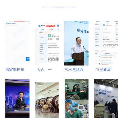
----------------
国家电投布
大众、一
污水与能源
宜宾新局
局重庆奉节
汽、江淮等
北师大-安
宁德时代联
注册资本
联手，武汉
捷伦联合实
手长安汽
1000万成
开迈斯新能
验室的双重
车，共筑动
立新能源公
源科技公司
使命
力电池创新
司，聚焦新
成立聚焦新
高地
兴技术研发
兴能源技术