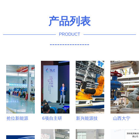
产品列表
PRODUCT
----------------
抢位新能源
6项自主研
新兴能源技
山西大宁
领域，固达
发显示技术
术的崛起
清洁能源点
电缆集团光
发布 江苏
“机器人”浪
亮绿色发展