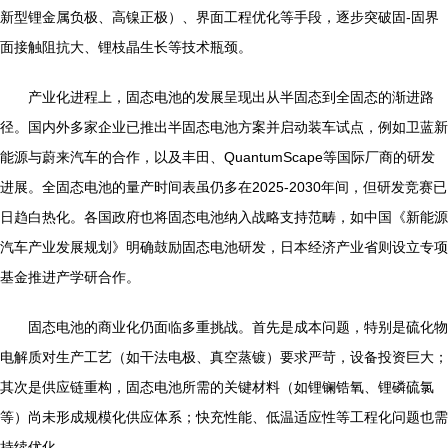
新型锂金属负极、高镍正极）、界面工程优化等手段，逐步突破固-固界
面接触阻抗大、锂枝晶生长等技术瓶颈。
产业化进程上，固态电池的发展呈现出从半固态到全固态的渐进路
径。国内外多家企业已推出半固态电池方案并启动装车试点，例如卫蓝新
能源与蔚来汽车的合作，以及丰田、QuantumScape等国际厂商的研发
进展。全固态电池的量产时间表虽仍多在2025-2030年间，但研发竞赛已
日趋白热化。各国政府也将固态电池纳入战略支持范畴，如中国《新能源
汽车产业发展规划》明确鼓励固态电池研发，日本经济产业省则设立专项
基金推进产学研合作。
固态电池的商业化仍面临多重挑战。首先是成本问题，特别是硫化物
电解质对生产工艺（如干法电极、真空蒸镀）要求严苛，设备投资巨大；
其次是供应链重构，固态电池所需的关键材料（如锂镧锆氧、锂磷硫氯
等）尚未形成规模化供应体系；快充性能、低温适应性等工程化问题也需
持续优化。