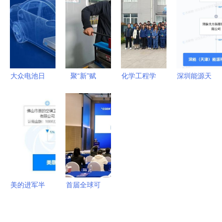
伏电缆市场
常熟引领新
潮下，我们
引擎
份额持续攀
兴能源技术
能约吗？
升
研发新浪潮
大众电池日
聚“新”赋
化学工程学
深圳能源天
战略布局兑
能，培育发
院组织学生
津成立新公
现，宁德时
展新质生产
开展企业参
司，深耕新
代短期承压
力的“尖兵”
观实践系列
兴能源技术
但绝非利空
活动-走进
研发领域
山东默夙投
资集团 新
兴能源技术
美的进军半
首届全球可
研发
导体 2亿注
持续创新发
资背后的新
展论坛圆满