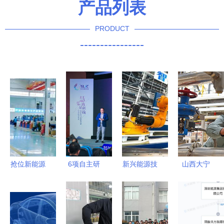
产品列表
PRODUCT
----------------
抢位新能源
6项自主研
新兴能源技
山西大宁
领域，固达
发显示技术
术的崛起
清洁能源点
电缆集团光
发布 江苏
“机器人”浪
亮绿色发展
伏电缆市场
常熟引领新
潮下，我们
引擎