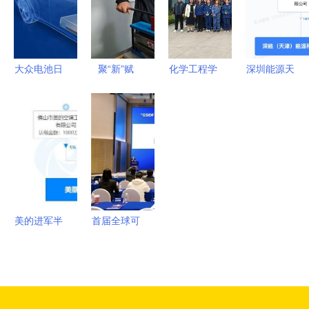
份额持续攀
兴能源技术
能约吗？
升
研发新浪潮
大众电池日
聚“新”赋
化学工程学
深圳能源天
战略布局兑
能，培育发
院组织学生
津成立新公
现，宁德时
展新质生产
开展企业参
司，深耕新
代短期承压
力的“尖兵”
观实践系列
兴能源技术
但绝非利空
活动-走进
研发领域
山东默夙投
资集团 新
兴能源技术
美的进军半
首届全球可
研发
导体 2亿注
持续创新发
资背后的新
展论坛圆满
能源与智造
落幕，携手
升级战略
绘就可持续